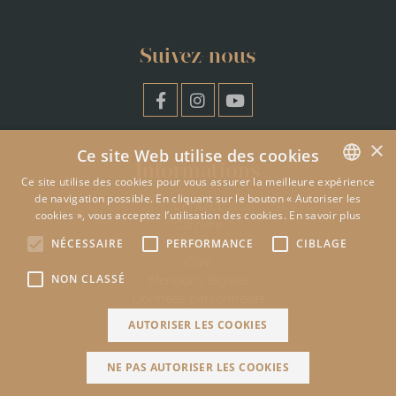
Suivez-nous
×
Ce site Web utilise des cookies
Informations
Ce site utilise des cookies pour vous assurer la meilleure expérience
de navigation possible. En cliquant sur le bouton « Autoriser les
ENGLISH
Contact
cookies », vous acceptez l’utilisation des cookies.
En savoir plus
Carrière
FRENCH
NÉCESSAIRE
PERFORMANCE
CIBLAGE
Presse
CGV
NON CLASSÉ
Mentions légales
Données personnelles
AUTORISER LES COOKIES
NE PAS AUTORISER LES COOKIES