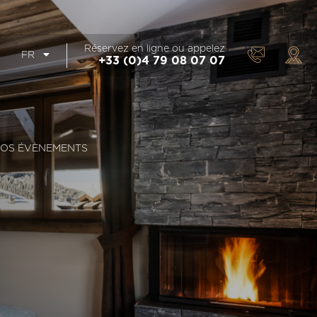
Réservez en ligne ou appelez
FR
+33 (0)4 79 08 07 07
OS ÉVÈNEMENTS