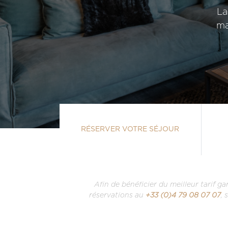
La
ma
RÉSERVER VOTRE SÉJOUR
Afin de bénéficier du meilleur tarif g
+33 (0)4 79 08 07 07
,