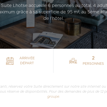
 Suite Lhotse accueille 6 personnes au total, 4 adul
ximum grâce à sa superficie de 95 m², au 5ème ét
de l’hôtel.
2
ARRIVÉE
DÉPART
PERSONNES
aranti, réservez votre Suite directement
groupe
.