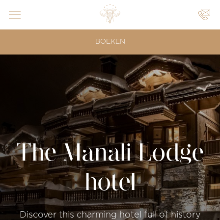
N
UW
BOEKEN
EVENEMENTEN
|
|
The Manali Lodge
hotel
Discover this charming hotel full of history